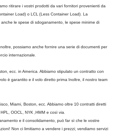
ritirare i vostri prodotti da vari fornitori provenienti da
l Container Load) o LCL (Less Container Load). La
 ma anche le spese di sdoganamento, le spese minime di
 Inoltre, possiamo anche fornire una serie di documenti per
rcio internazionale.
on, ecc. in America. Abbiamo stipulato un contratto con
o è garantito e il volo diretto prima Inoltre, il nostro team
.
co, Miami, Boston, ecc. Abbiamo oltre 10 contratti diretti
, HPL, OOCL, NYK ,HMM e così via.
ganamento e il consolidamento, può far sì che le vostre
nazioni! Non ci limitiamo a vendere i prezzi; vendiamo servizi