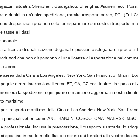
agazzini situati a Shenzhen, Guangzhou, Shanghai, Xiamen, ecc. Possiamo 
ina e riunirli in un'unica spedizione, tramite trasporto aereo, FCL (Ful
one di spedizioni può non solo far risparmiare sui costi di trasporto,
le tasse e i dazi.
doganale
tra licenza di qualificazione doganale, possiamo sdoganare i prodotti.
produttori che non dispongono di una licenza di esportazione nel comme
rto aereo
e aerea dalla Cina a Los Angeles, New York, San Francisco, Miami, Bost
agnie aeree internazionali come ET, CA, CZ ecc. Inoltre, lo spazio di vol
monitora la spedizione ogni giorno e mantiene aggiornati i nostri clienti
rto marittimo
per trasporto marittimo dalla Cina a Los Angeles, New York, San Francis
on i principali vettori come ANL, HANJIN, COSCO, CMA, MAERSK, MSC
e professionale, inclusa la prenotazione, il trasporto su strada, lo sdo
 si spostino in modo molto fluido e sicuro dai fornitori alle vostre desti