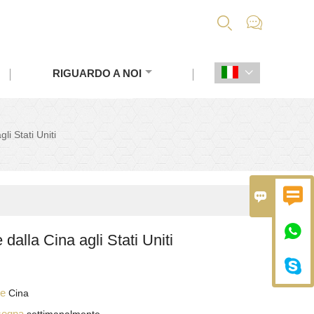


RIGUARDO A NOI

li Stati Uniti



dalla Cina agli Stati Uniti

ine
Cina
nsegna