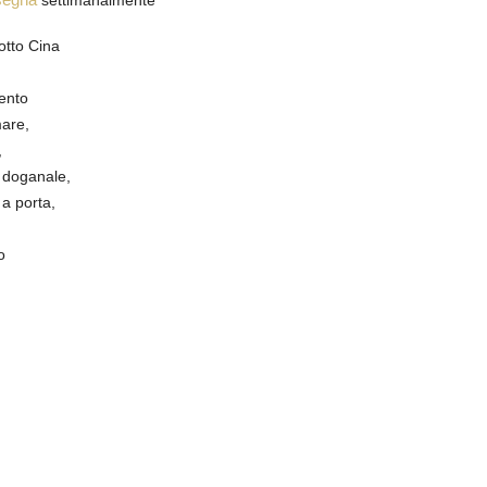
settimanalmente
otto Cina
ento
mare,
,
 doganale,
a porta,
o