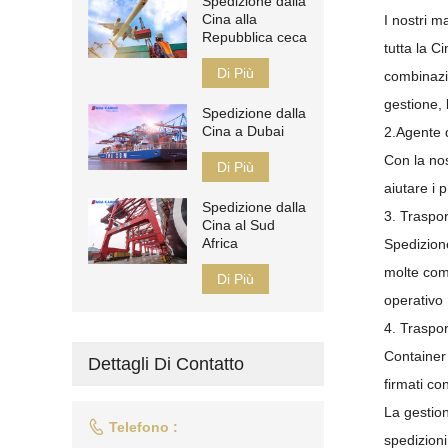
Spedizione dalla
Cina alla
I nostri m
Repubblica ceca
tutta la C
Di Più
combinazi
gestione, 
Spedizione dalla
Cina a Dubai
2.Agente 
Con la nos
Di Più
aiutare i 
Spedizione dalla
3. Traspo
Cina al Sud
Africa
Spedizion
molte comp
Di Più
operativo 
4. Traspo
Container 
Dettagli Di Contatto
firmati c
La gestion

Telefono :
spedizioni