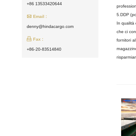
+86 13533420644
professiona
5.DDP (po

Email :
In qualità
denny@hindacargo.com
che ci con

Fax :
fornitori 
magazzino 
+86-20-83514840
risparmia