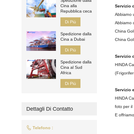
Spedizione dalla
Cina alla
Servizio 
Repubblica ceca
Abbiamo u
Di Più
Abbiamo c
China Gold
Spedizione dalla
Cina a Dubai
China Gol
Di Più
Servizio 
Spedizione dalla
HINDA Carg
Cina al Sud
Africa
(Frigorife
Di Più
Servizio 
HINDA Carg
foto per i
Dettagli Di Contatto
E offriamo

Telefono :