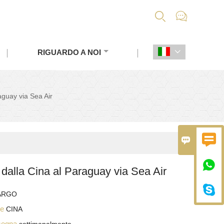


RIGUARDO A NOI

aguay via Sea Air



 dalla Cina al Paraguay via Sea Air

ARGO
ine
CINA
nsegna