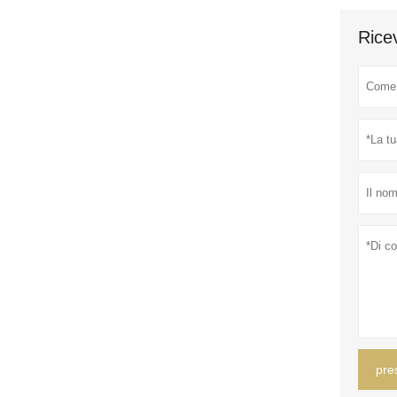
Ricev
pre