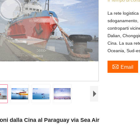
La rete logistica
sdoganamento, D
controparti vici
Dalian, Chongqin
Cina. La sua ret
Oceania, Sud-est

Email
oni dalla Cina al Paraguay via Sea Air