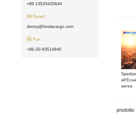
+86 13533420644

Email :
denny@hindacargo.com

Fax :
+86-20-83514840
Spedizi
all'Ecu
aerea
prodotto 