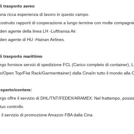
di trasporto aereo
na ricca esperienza di lavoro in questo campo.
ostruito rapporti di cooperazione a lungo termine con molte compagni
en agente della linea LH -Lufthansa Air.
den agente di HU -Hainan Airlines.
di trasporto marittimo
o fornisce servizi di spedizione FCL (Carico completo di container), LC
ro/Open Top/Flat Rack/Garmenttainer) dalla Cina/in tutto il mondo alla 
esperto/corriere:
o offre il servizio di DHL/TNT/FEDEX/ARAMEX. Nel frattempo, possiamo a
l tuo controllo.
 il servizio di promozione Amazon FBA dalla Cina.